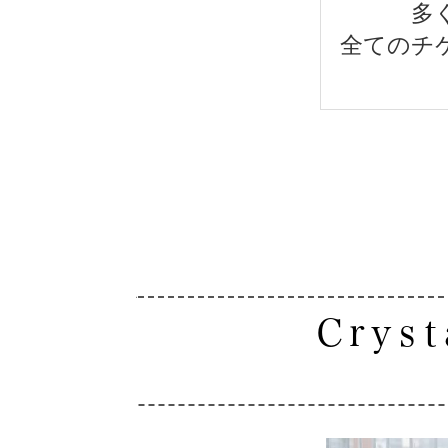
多
全てのチ
Crys