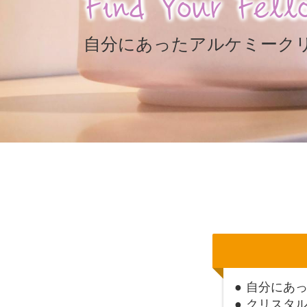
Find Your Fell
自分にあったアルケミーク
● 自分にあ
● クリスタ