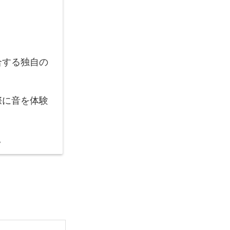
合する独自の
際に音を体験
。